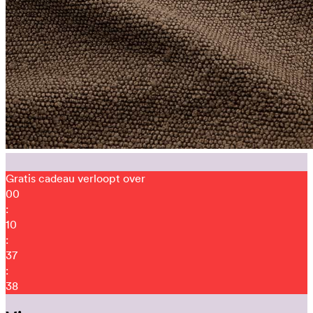
Gratis cadeau verloopt over
00
:
10
:
37
:
29