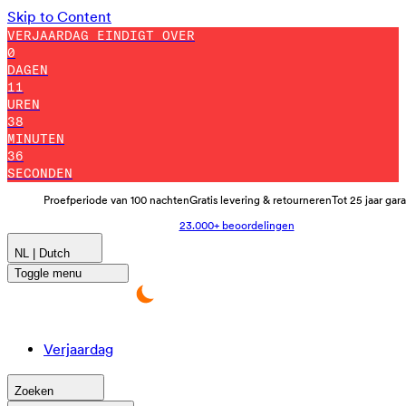
Skip to Content
VERJAARDAG EINDIGT OVER
0
DAGEN
11
UREN
38
MINUTEN
28
SECONDEN
Proefperiode van 100 nachten
Gratis levering & retourneren
Tot 25 jaar gar
23.000+ beoordelingen
NL | Dutch
Toggle menu
Verjaardag
Zoeken