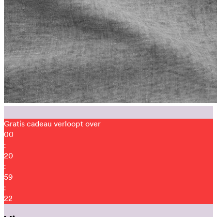
Gratis cadeau verloopt over
00
:
20
:
59
:
13