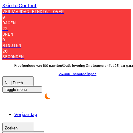
Skip to Content
VERJAARDAG EINDIGT OVER
0
DAGEN
22
UREN
0
MINUTEN
12
SECONDEN
Proefperiode van 100 nachten
Gratis levering & retourneren
Tot 25 jaar gar
23.000+ beoordelingen
NL | Dutch
Toggle menu
Verjaardag
Zoeken