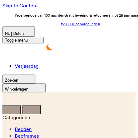
Skip to Content
Proefperiode van 100 nachten
Gratis levering & retourneren
Tot 25 jaar gar
23.000+ beoordelingen
NL | Dutch
Toggle menu
Verjaardag
Zoeken
Winkelwagen
Categorieën
Bedden
Bedframes