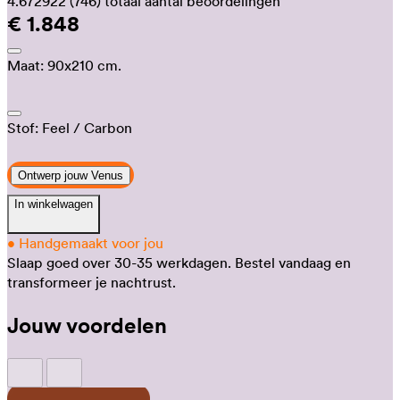
4.672922
(746)
totaal aantal beoordelingen
€ 1.848
Maat:
90x210 cm.
Stof:
Feel
/ Carbon
Ontwerp jouw Venus
In winkelwagen
•
Handgemaakt voor jou
Slaap goed over 30-35 werkdagen.
Bestel vandaag en
transformeer je nachtrust.
Jouw voordelen