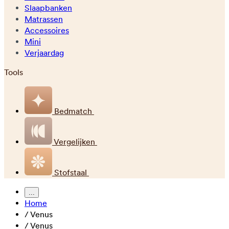
Slaapbanken
Matrassen
Accessoires
Mini
Verjaardag
Tools
Bedmatch
Vergelijken
Stofstaal
...
Home
/
Venus
/
Venus