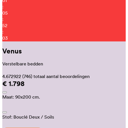
01
:
05
:
51
:
53
Venus
Verstelbare bedden
4.672922
(746)
totaal aantal beoordelingen
€ 1.798
Maat:
90x200 cm.
Stof:
Bouclé Deux
/ Soils