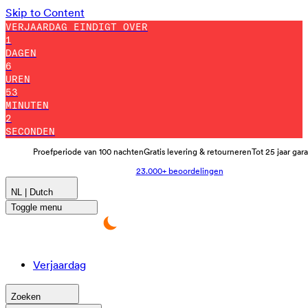
Skip to Content
VERJAARDAG EINDIGT OVER
1
DAGEN
6
UREN
52
MINUTEN
52
SECONDEN
Proefperiode van 100 nachten
Gratis levering & retourneren
Tot 25 jaar gar
23.000+ beoordelingen
NL | Dutch
Toggle menu
Verjaardag
Zoeken