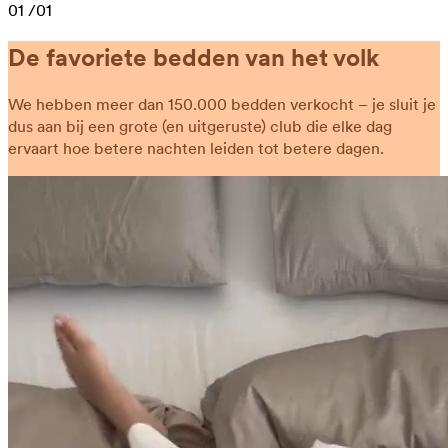
01
/01
De favoriete bedden van het volk
We hebben meer dan 150.000 bedden verkocht – je sluit je
dus aan bij een grote (en uitgeruste) club die elke dag
ervaart hoe betere nachten leiden tot betere dagen.