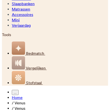
Slaapbanken
Matrassen
Accessoires
Mini
Verjaardag
Tools
Bedmatch
Vergelijken
Stofstaal
...
Home
/
Venus
/
Venus