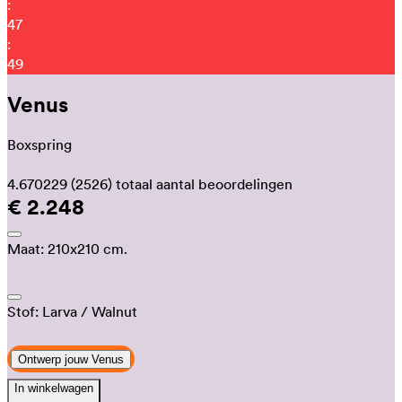
:
47
:
39
Venus
Boxspring
4.670229
(2526)
totaal aantal beoordelingen
€ 2.248
Maat:
210x210 cm.
Stof:
Larva
/ Walnut
Ontwerp jouw Venus
In winkelwagen