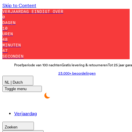
Skip to Content
VERJAARDAG EINDIGT OVER
0
DAGEN
10
UREN
48
MINUTEN
38
SECONDEN
Proefperiode van 100 nachten
Gratis levering & retourneren
Tot 25 jaar gar
23.000+ beoordelingen
NL | Dutch
Toggle menu
Verjaardag
Zoeken