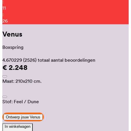
:
11
:
15
Venus
Boxspring
4.670229
(2526)
totaal aantal beoordelingen
€ 2.248
Maat:
210x210 cm.
Stof:
Feel
/ Dune
Ontwerp jouw Venus
In winkelwagen