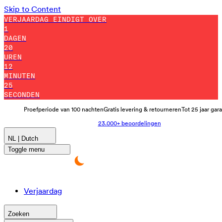
Skip to Content
VERJAARDAG EINDIGT OVER
1
DAGEN
20
UREN
12
MINUTEN
14
SECONDEN
Proefperiode van 100 nachten
Gratis levering & retourneren
Tot 25 jaar gar
23.000+ beoordelingen
NL | Dutch
Toggle menu
Verjaardag
Zoeken