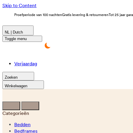
Skip to Content
Proefperiode van 100 nachten
Gratis levering & retourneren
Tot 25 jaar gar
NL | Dutch
Toggle menu
Verjaardag
Zoeken
Winkelwagen
Categorieën
Bedden
Bedframes