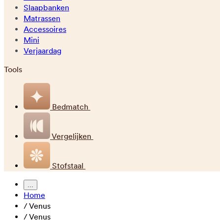
Slaapbanken
Matrassen
Accessoires
Mini
Verjaardag
Tools
Bedmatch
Vergelijken
Stofstaal
...
Home
/
Venus
/
Venus