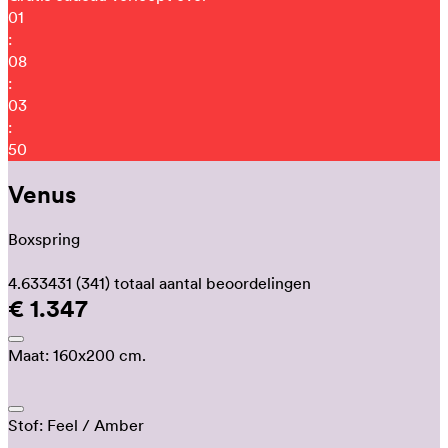
01
:
08
:
03
:
46
Venus
Boxspring
4.633431
(341)
totaal aantal beoordelingen
€ 1.347
Maat:
160x200 cm.
Stof:
Feel
/ Amber