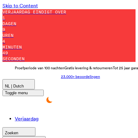
Skip to Content
VERJAARDAG EINDIGT OVER
1
DAGEN
9
UREN
4
MINUTEN
44
SECONDEN
Proefperiode van 100 nachten
Gratis levering & retourneren
Tot 25 jaar gar
23.000+ beoordelingen
NL | Dutch
Toggle menu
Verjaardag
Zoeken