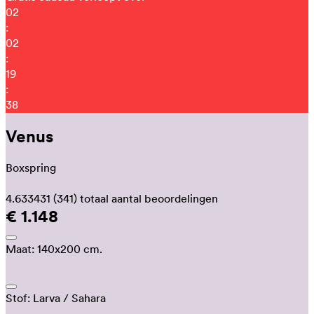
02
:
02
:
19
:
33
Venus
Boxspring
4.633431
(341)
totaal aantal beoordelingen
€ 1.148
Maat:
140x200 cm.
Stof:
Larva
/ Sahara