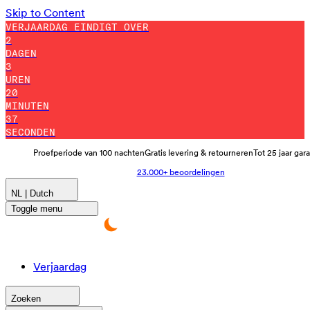
Skip to Content
VERJAARDAG EINDIGT OVER
2
DAGEN
3
UREN
20
MINUTEN
32
SECONDEN
Proefperiode van 100 nachten
Gratis levering & retourneren
Tot 25 jaar gar
23.000+ beoordelingen
NL | Dutch
Toggle menu
Verjaardag
Zoeken