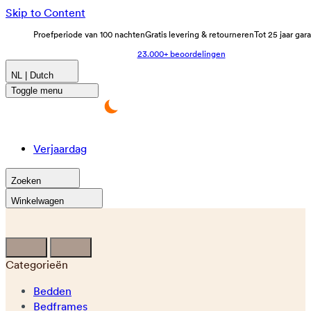
Skip to Content
Proefperiode van 100 nachten
Gratis levering & retourneren
Tot 25 jaar gar
23.000+ beoordelingen
NL | Dutch
Toggle menu
Verjaardag
Zoeken
Winkelwagen
Categorieën
Bedden
Bedframes