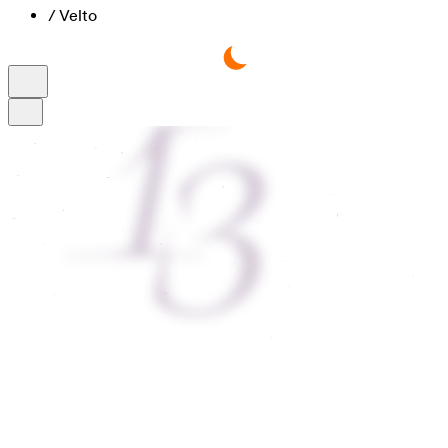
/
Velto