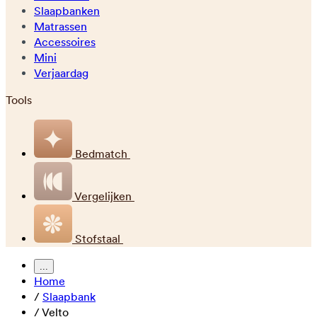
Slaapbanken
Matrassen
Accessoires
Mini
Verjaardag
Tools
Bedmatch
Vergelijken
Stofstaal
...
Home
/
Slaapbank
/
Velto