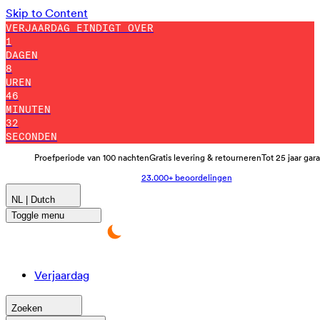
Skip to Content
VERJAARDAG EINDIGT OVER
1
DAGEN
8
UREN
46
MINUTEN
25
SECONDEN
Proefperiode van 100 nachten
Gratis levering & retourneren
Tot 25 jaar gar
23.000+ beoordelingen
NL | Dutch
Toggle menu
Verjaardag
Zoeken