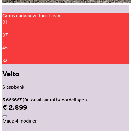
Gratis cadeau verloopt over
01
:
07
:
45
:
26
Velto
Slaapbank
3.666667
(9)
totaal aantal beoordelingen
€ 2.899
Maat:
4 moduler