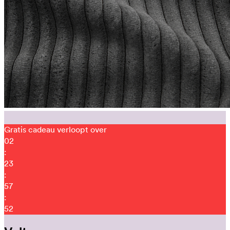
Gratis cadeau verloopt over
02
:
23
:
57
:
46