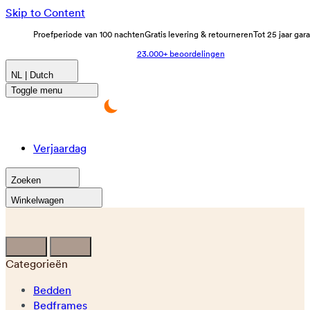
Skip to Content
Proefperiode van 100 nachten
Gratis levering & retourneren
Tot 25 jaar gar
23.000+ beoordelingen
NL | Dutch
Toggle menu
Verjaardag
Zoeken
Winkelwagen
Categorieën
Bedden
Bedframes