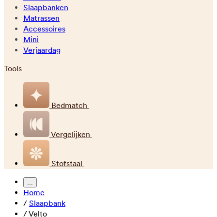
Slaapbanken
Matrassen
Accessoires
Mini
Verjaardag
Tools
Bedmatch
Vergelijken
Stofstaal
...
Home
/
Slaapbank
/
Velto