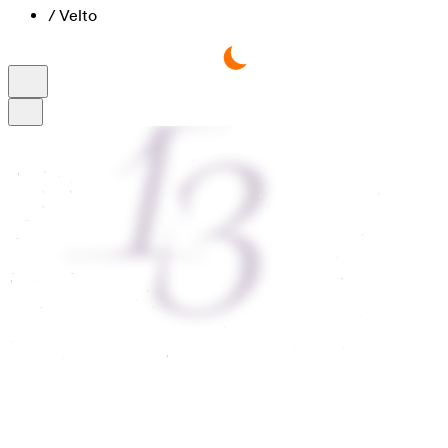
/
Velto