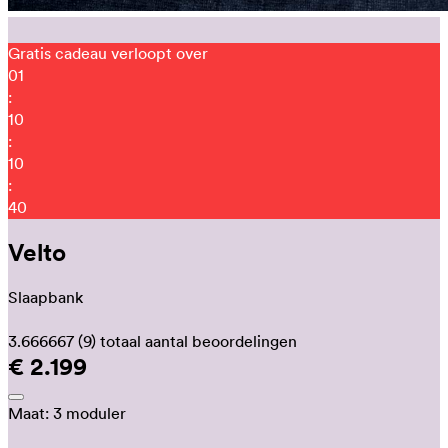
Gratis cadeau verloopt over
01
:
10
:
10
:
34
Velto
Slaapbank
3.666667
(9)
totaal aantal beoordelingen
€ 2.199
Maat:
3 moduler