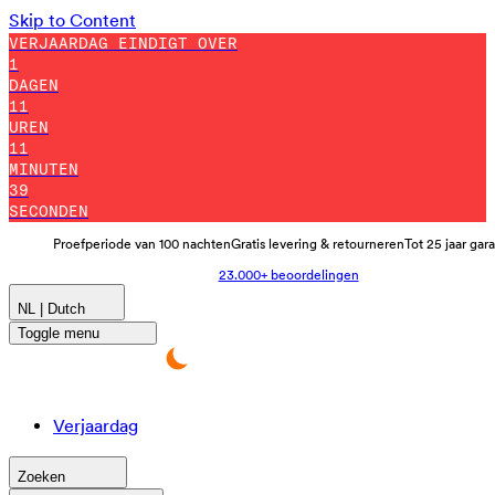
Skip to Content
VERJAARDAG EINDIGT OVER
1
DAGEN
11
UREN
11
MINUTEN
33
SECONDEN
Proefperiode van 100 nachten
Gratis levering & retourneren
Tot 25 jaar gar
23.000+ beoordelingen
NL | Dutch
Toggle menu
Verjaardag
Zoeken