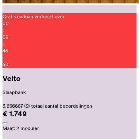
Gratis cadeau verloopt over
00
:
09
:
46
:
44
Velto
Slaapbank
3.666667
(9)
totaal aantal beoordelingen
€ 1.749
Maat:
2 moduler