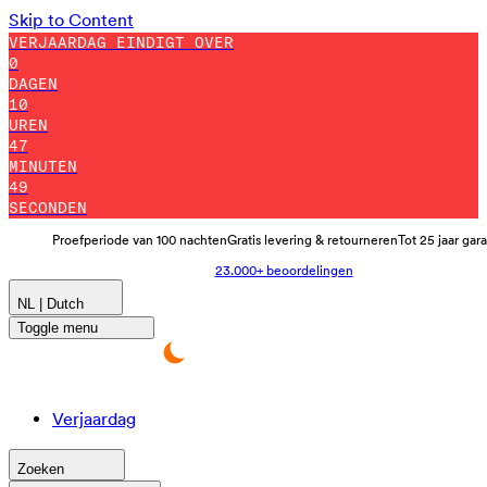
Skip to Content
VERJAARDAG EINDIGT OVER
0
DAGEN
10
UREN
47
MINUTEN
43
SECONDEN
Proefperiode van 100 nachten
Gratis levering & retourneren
Tot 25 jaar gar
23.000+ beoordelingen
NL | Dutch
Toggle menu
Verjaardag
Zoeken