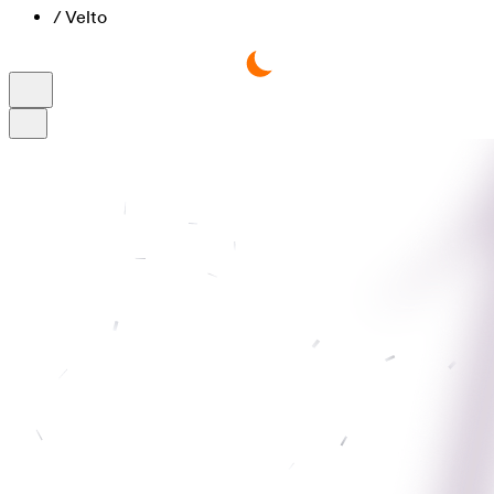
/
Velto