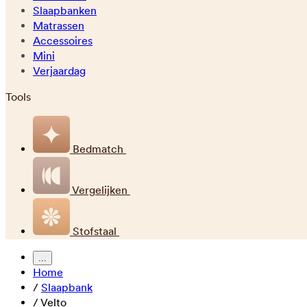
Slaapbanken
Matrassen
Accessoires
Mini
Verjaardag
Tools
Bedmatch
Vergelijken
Stofstaal
...
Home
/
Slaapbank
/
Velto