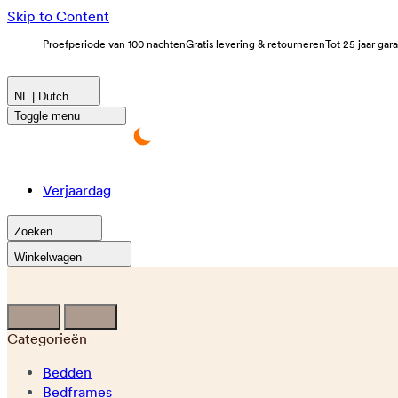
Skip to Content
Proefperiode van 100 nachten
Gratis levering & retourneren
Tot 25 jaar gar
NL | Dutch
Toggle menu
Verjaardag
Zoeken
Winkelwagen
Categorieën
Bedden
Bedframes