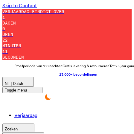
Skip to Content
VERJAARDAG EINDIGT OVER
1
DAGEN
0
UREN
22
MINUTEN
5
SECONDEN
Proefperiode van 100 nachten
Gratis levering & retourneren
Tot 25 jaar gar
23.000+ beoordelingen
NL | Dutch
Toggle menu
Verjaardag
Zoeken