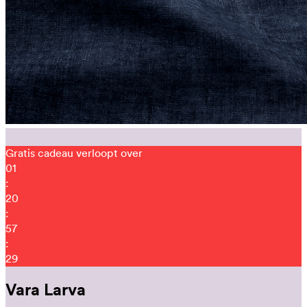
Gratis cadeau verloopt over
01
:
20
:
57
:
15
Vara Larva