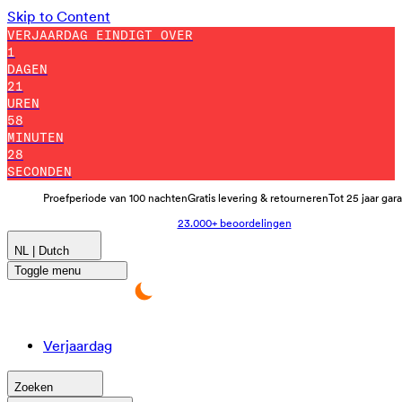
Skip to Content
VERJAARDAG EINDIGT OVER
1
DAGEN
21
UREN
58
MINUTEN
14
SECONDEN
Proefperiode van 100 nachten
Gratis levering & retourneren
Tot 25 jaar gar
23.000+ beoordelingen
NL | Dutch
Toggle menu
Verjaardag
Zoeken