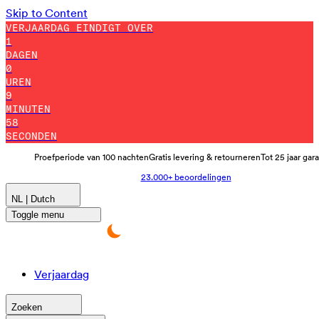
Skip to Content
VERJAARDAG EINDIGT OVER
1
DAGEN
0
UREN
9
MINUTEN
48
SECONDEN
Proefperiode van 100 nachten
Gratis levering & retourneren
Tot 25 jaar gar
23.000+ beoordelingen
NL | Dutch
Toggle menu
Verjaardag
Zoeken