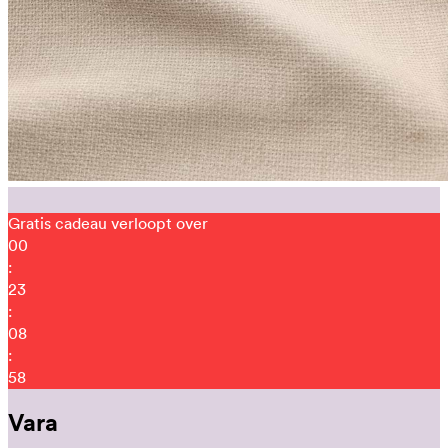
Gratis cadeau verloopt over
00
:
23
:
08
:
48
Vara