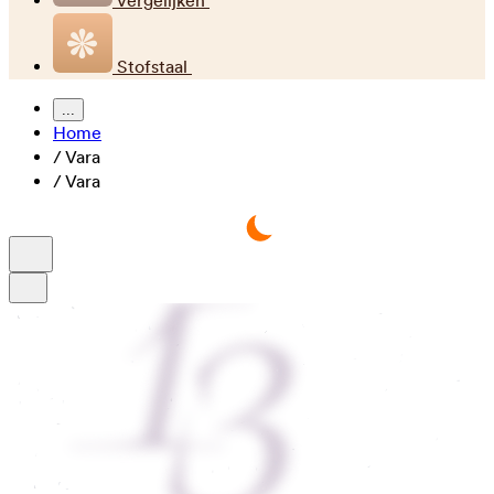
Vergelijken
Stofstaal
...
Home
/
Vara
/
Vara