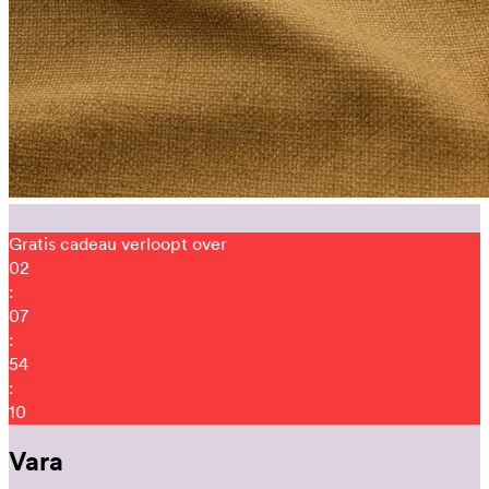
Gratis cadeau verloopt over
02
:
07
:
53
:
59
Vara