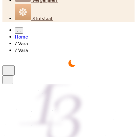
Vergelijken
Stofstaal
...
Home
/
Vara
/
Vara