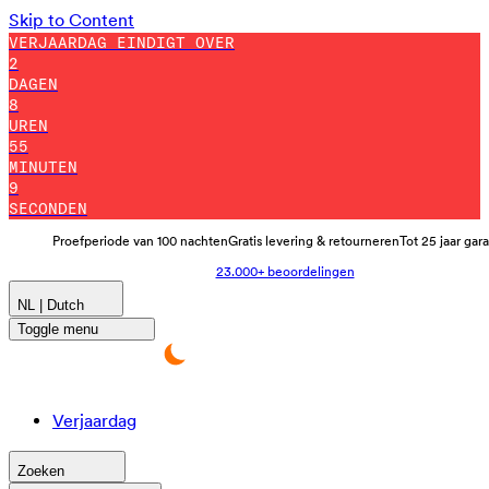
Skip to Content
VERJAARDAG EINDIGT OVER
2
DAGEN
8
UREN
54
MINUTEN
57
SECONDEN
Proefperiode van 100 nachten
Gratis levering & retourneren
Tot 25 jaar gar
23.000+ beoordelingen
NL | Dutch
Toggle menu
Verjaardag
Zoeken