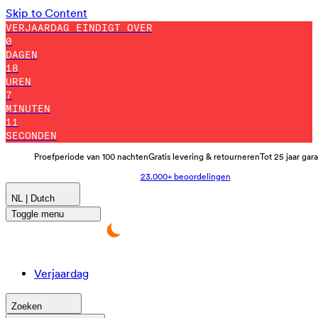
Skip to Content
VERJAARDAG EINDIGT OVER
0
DAGEN
18
UREN
6
MINUTEN
59
SECONDEN
Proefperiode van 100 nachten
Gratis levering & retourneren
Tot 25 jaar gar
23.000+ beoordelingen
NL | Dutch
Toggle menu
Verjaardag
Zoeken