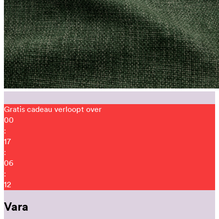
Gratis cadeau verloopt over
00
:
17
:
06
:
00
Vara