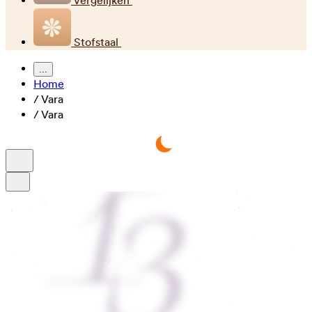
Vergelijken
Stofstaal
...
Home
/
Vara
/
Vara