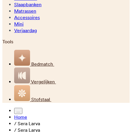
Slaapbanken
Matrassen
Accessoires
Mini
Verjaardag
Tools
Bedmatch
Vergelijken
Stofstaal
...
Home
/
Sera Larva
/
Sera Larva