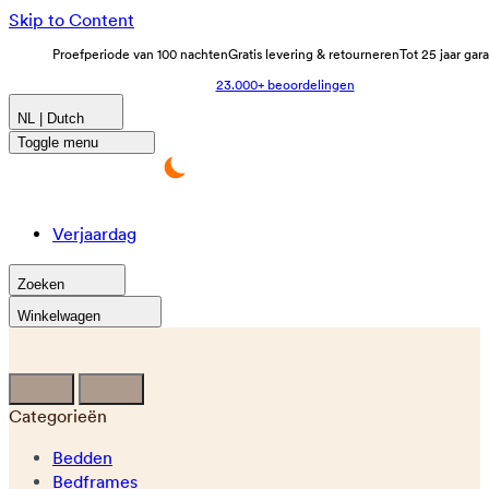
Skip to Content
Proefperiode van 100 nachten
Gratis levering & retourneren
Tot 25 jaar gar
23.000+ beoordelingen
NL | Dutch
Toggle menu
Verjaardag
Zoeken
Winkelwagen
Categorieën
Bedden
Bedframes