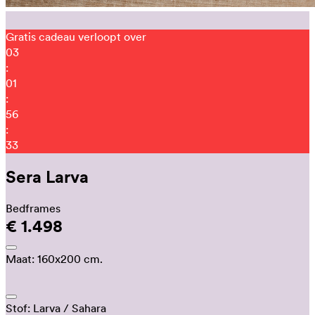
Gratis cadeau verloopt over
03
:
01
:
56
:
22
Sera Larva
Bedframes
€ 1.498
Maat:
160x200 cm.
Stof:
Larva
/ Sahara