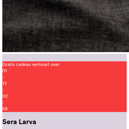
Gratis cadeau verloopt over
01
:
13
:
02
:
44
Sera Larva