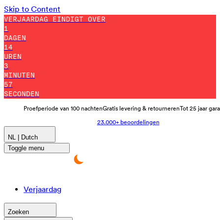
Skip to Content
VERJAARDAG EINDIGT OVER
1
DAGEN
14
UREN
3
MINUTEN
43
SECONDEN
Proefperiode van 100 nachten
Gratis levering & retourneren
Tot 25 jaar gar
23.000+ beoordelingen
NL | Dutch
Toggle menu
Verjaardag
Zoeken