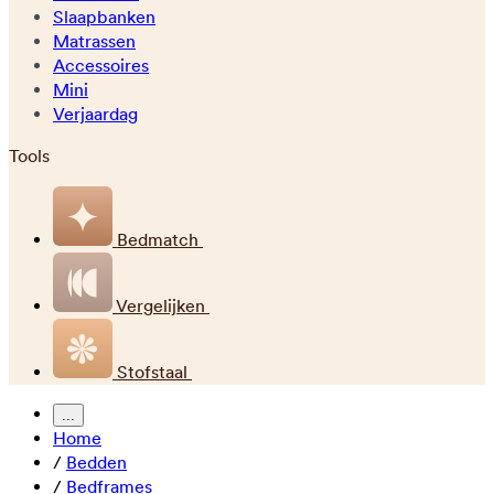
Slaapbanken
Matrassen
Accessoires
Mini
Verjaardag
Tools
Bedmatch
Vergelijken
Stofstaal
...
Home
/
Bedden
/
Bedframes