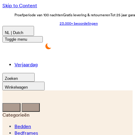
Skip to Content
Proefperiode van 100 nachten
Gratis levering & retourneren
Tot 25 jaar gar
23.000+ beoordelingen
NL | Dutch
Toggle menu
Verjaardag
Zoeken
Winkelwagen
Categorieën
Bedden
Bedframes