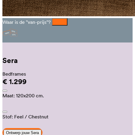
Waar is de "van-prijs"?
Sera
Bedframes
€ 1.299
Maat:
120x200 cm.
Stof:
Feel
/ Chestnut
Ontwerp jouw Sera