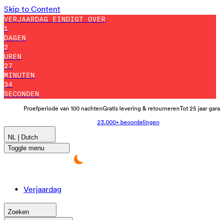
Skip to Content
VERJAARDAG EINDIGT OVER
1
DAGEN
2
UREN
27
MINUTEN
25
SECONDEN
Proefperiode van 100 nachten
Gratis levering & retourneren
Tot 25 jaar gar
23.000+ beoordelingen
NL | Dutch
Toggle menu
Verjaardag
Zoeken