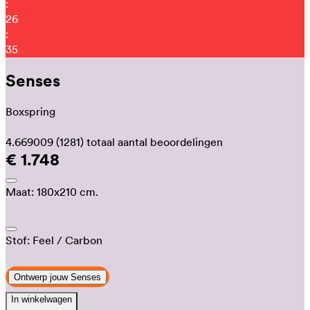
:
26
:
26
Senses
Boxspring
4.669009
(1281)
totaal aantal beoordelingen
€ 1.748
Maat:
180x210 cm.
Stof:
Feel
/ Carbon
Ontwerp jouw Senses
In winkelwagen