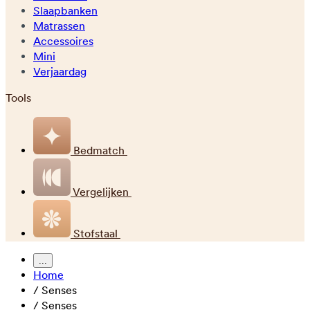
Slaapbanken
Matrassen
Accessoires
Mini
Verjaardag
Tools
Bedmatch
Vergelijken
Stofstaal
...
Home
/
Senses
/
Senses