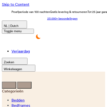
Skip to Content
Proefperiode van 100 nachten
Gratis levering & retourneren
Tot 25 jaar gar
23.000+ beoordelingen
NL | Dutch
Toggle menu
Verjaardag
Zoeken
Winkelwagen
Categorieën
Bedden
Bedframes