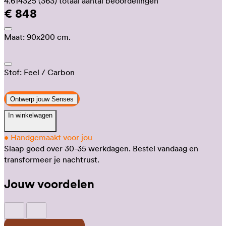
4.614325
(363)
totaal aantal beoordelingen
€ 848
Maat:
90x200 cm.
Stof:
Feel
/ Carbon
Ontwerp jouw Senses
In winkelwagen
•
Handgemaakt voor jou
Slaap goed over 30-35 werkdagen.
Bestel vandaag en
transformeer je nachtrust.
Jouw voordelen