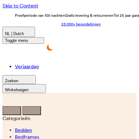
Skip to Content
Proefperiode van 100 nachten
Gratis levering & retourneren
Tot 25 jaar gar
23.000+ beoordelingen
NL | Dutch
Toggle menu
Verjaardag
Zoeken
Winkelwagen
Categorieën
Bedden
Bedframes