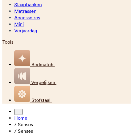
Slaapbanken
Matrassen
Accessoires
Mini
Verjaardag
Tools
Bedmatch
Vergelijken
Stofstaal
...
Home
/
Senses
/
Senses