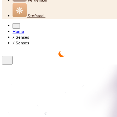
Vergelijken
Stofstaal
...
Home
/
Senses
/
Senses