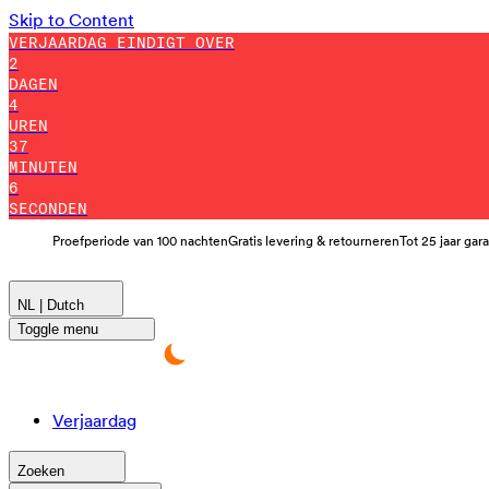
Skip to Content
VERJAARDAG EINDIGT OVER
2
DAGEN
4
UREN
37
MINUTEN
5
SECONDEN
Proefperiode van 100 nachten
Gratis levering & retourneren
Tot 25 jaar gar
NL | Dutch
Toggle menu
Verjaardag
Zoeken