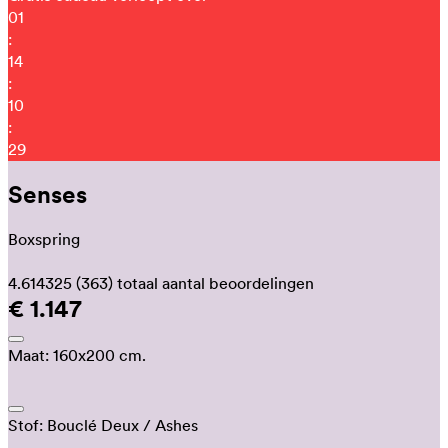
01
:
14
:
10
:
24
Senses
Boxspring
4.614325
(363)
totaal aantal beoordelingen
€ 1.147
Maat:
160x200 cm.
Stof:
Bouclé Deux
/ Ashes