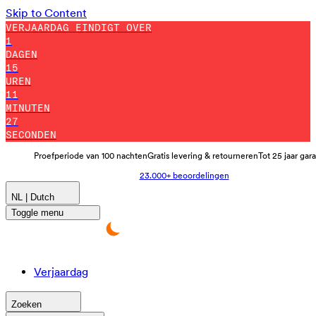
Skip to Content
VERJAARDAG EINDIGT OVER
1
DAGEN
15
UREN
11
MINUTEN
22
SECONDEN
Proefperiode van 100 nachten
Gratis levering & retourneren
Tot 25 jaar gar
23.000+ beoordelingen
NL | Dutch
Toggle menu
Verjaardag
Zoeken