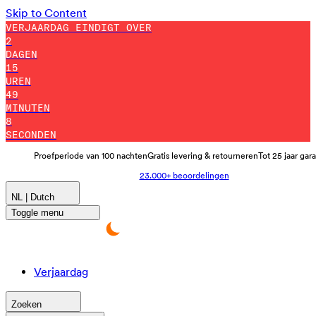
Skip to Content
VERJAARDAG EINDIGT OVER
2
DAGEN
15
UREN
49
MINUTEN
7
SECONDEN
Proefperiode van 100 nachten
Gratis levering & retourneren
Tot 25 jaar gar
23.000+ beoordelingen
NL | Dutch
Toggle menu
Verjaardag
Zoeken