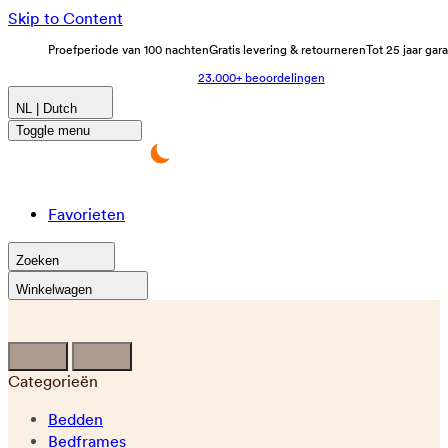
Skip to Content
Proefperiode van 100 nachten
Gratis levering & retourneren
Tot 25 jaar gar
23.000+ beoordelingen
NL | Dutch
Toggle menu
Favorieten
Zoeken
Winkelwagen
Categorieën
Bedden
Bedframes