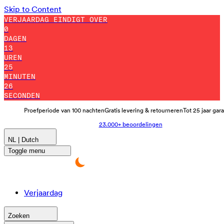
Skip to Content
VERJAARDAG EINDIGT OVER
0
DAGEN
13
UREN
25
MINUTEN
24
SECONDEN
Proefperiode van 100 nachten
Gratis levering & retourneren
Tot 25 jaar gar
23.000+ beoordelingen
NL | Dutch
Toggle menu
Verjaardag
Zoeken