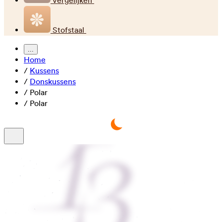
Vergelijken
Stofstaal
...
Home
/
Kussens
/
Donskussens
/
Polar
/
Polar