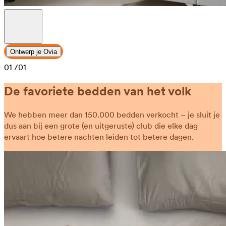
Ontwerp je Ovia
01
/01
De favoriete bedden van het volk
We hebben meer dan 150.000 bedden verkocht – je sluit je
dus aan bij een grote (en uitgeruste) club die elke dag
ervaart hoe betere nachten leiden tot betere dagen.