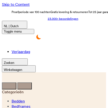
Skip to Content
Proefperiode van 100 nachten
Gratis levering & retourneren
Tot 25 jaar gar
23.000+ beoordelingen
NL | Dutch
Toggle menu
Verjaardag
Zoeken
Winkelwagen
Categorieën
Bedden
Bedframes