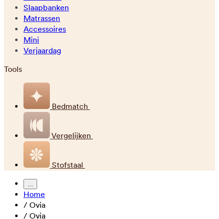
Slaapbanken
Matrassen
Accessoires
Mini
Verjaardag
Tools
Bedmatch
Vergelijken
Stofstaal
...
Home
/
Ovia
/
Ovia