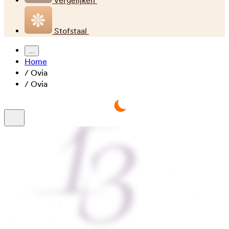
Vergelijken
Stofstaal
...
Home
/
Ovia
/
Ovia