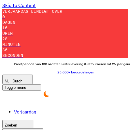
Skip to Content
VERJAARDAG EINDIGT OVER
0
DAGEN
16
UREN
28
MINUTEN
31
SECONDEN
Proefperiode van 100 nachten
Gratis levering & retourneren
Tot 25 jaar gar
23.000+ beoordelingen
NL | Dutch
Toggle menu
Verjaardag
Zoeken