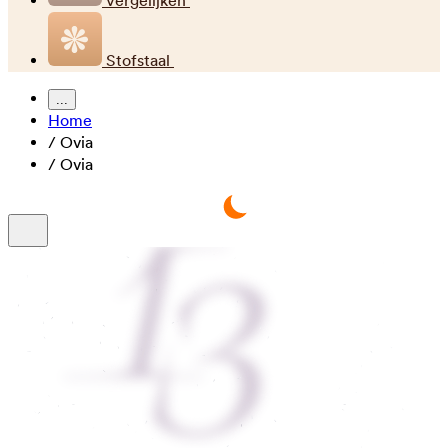
Vergelijken
Stofstaal
...
Home
/
Ovia
/
Ovia