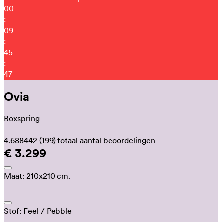
00
:
09
:
45
:
41
Ovia
Boxspring
4.688442
(199)
totaal aantal beoordelingen
€ 3.299
Maat:
210x210 cm.
Stof:
Feel
/ Pebble