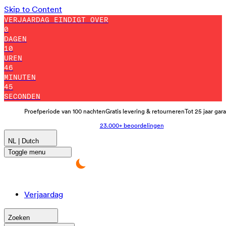
Skip to Content
VERJAARDAG EINDIGT OVER
0
DAGEN
10
UREN
46
MINUTEN
39
SECONDEN
Proefperiode van 100 nachten
Gratis levering & retourneren
Tot 25 jaar gar
23.000+ beoordelingen
NL | Dutch
Toggle menu
Verjaardag
Zoeken