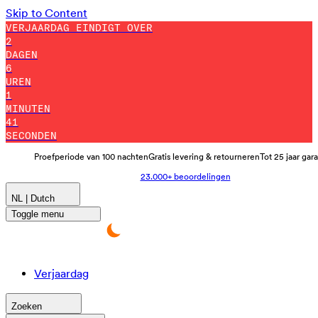
Skip to Content
VERJAARDAG EINDIGT OVER
2
DAGEN
6
UREN
1
MINUTEN
35
SECONDEN
Proefperiode van 100 nachten
Gratis levering & retourneren
Tot 25 jaar gar
23.000+ beoordelingen
NL | Dutch
Toggle menu
Verjaardag
Zoeken