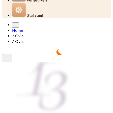
Vergelijken
Stofstaal
...
Home
/
Ovia
/
Ovia