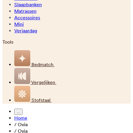
Slaapbanken
Matrassen
Accessoires
Mini
Verjaardag
Tools
Bedmatch
Vergelijken
Stofstaal
...
Home
/
Ovia
/
Ovia