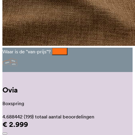
Waar is de "van-prijs"?
Ovia
Boxspring
4.688442
(199)
totaal aantal beoordelingen
€ 2.999