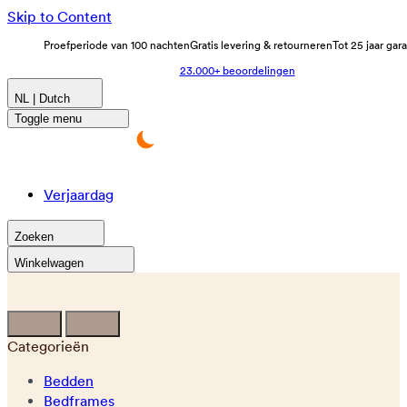
Skip to Content
Proefperiode van 100 nachten
Gratis levering & retourneren
Tot 25 jaar gar
23.000+ beoordelingen
NL | Dutch
Toggle menu
Verjaardag
Zoeken
Winkelwagen
Categorieën
Bedden
Bedframes