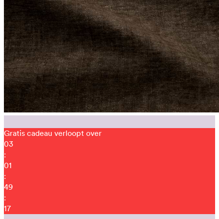
Gratis cadeau verloopt over
03
:
01
:
49
:
12