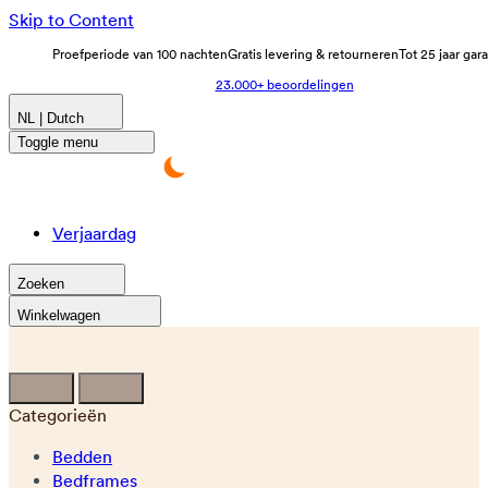
Skip to Content
Proefperiode van 100 nachten
Gratis levering & retourneren
Tot 25 jaar gar
23.000+ beoordelingen
NL | Dutch
Toggle menu
Verjaardag
Zoeken
Winkelwagen
Categorieën
Bedden
Bedframes