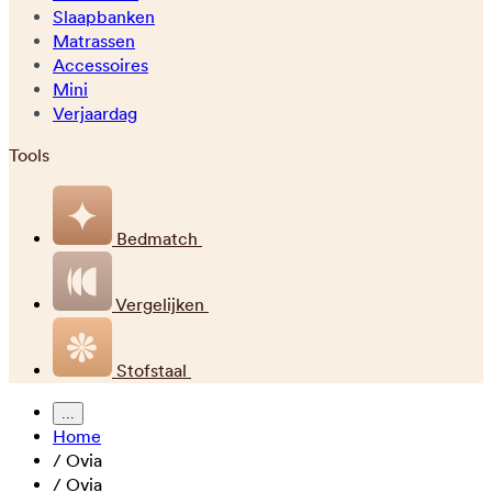
Slaapbanken
Matrassen
Accessoires
Mini
Verjaardag
Tools
Bedmatch
Vergelijken
Stofstaal
...
Home
/
Ovia
/
Ovia