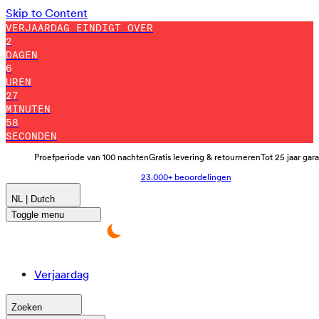
Skip to Content
VERJAARDAG EINDIGT OVER
2
DAGEN
6
UREN
27
MINUTEN
53
SECONDEN
Proefperiode van 100 nachten
Gratis levering & retourneren
Tot 25 jaar gar
23.000+ beoordelingen
NL | Dutch
Toggle menu
Verjaardag
Zoeken