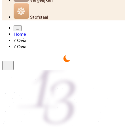
Vergelijken
Stofstaal
...
Home
/
Ovia
/
Ovia