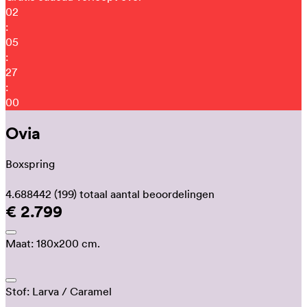
02
:
05
:
26
:
54
Ovia
Boxspring
4.688442
(199)
totaal aantal beoordelingen
€ 2.799
Maat:
180x200 cm.
Stof:
Larva
/ Caramel