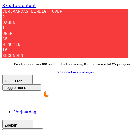
Skip to Content
VERJAARDAG EINDIGT OVER
2
DAGEN
1
UREN
35
MINUTEN
11
SECONDEN
Proefperiode van 100 nachten
Gratis levering & retourneren
Tot 25 jaar gar
23.000+ beoordelingen
NL | Dutch
Toggle menu
Verjaardag
Zoeken