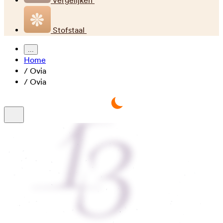
Vergelijken
Stofstaal
...
Home
/
Ovia
/
Ovia