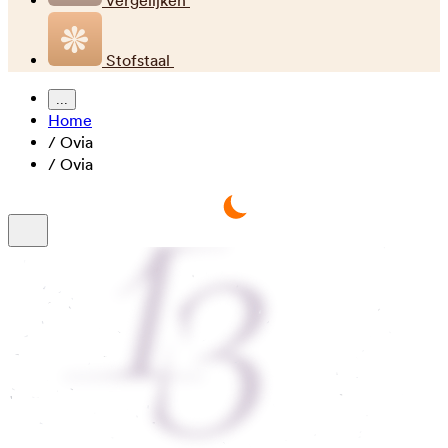
Vergelijken
Stofstaal
...
Home
/
Ovia
/
Ovia