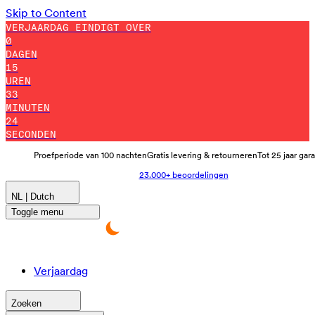
Skip to Content
VERJAARDAG EINDIGT OVER
0
DAGEN
15
UREN
33
MINUTEN
19
SECONDEN
Proefperiode van 100 nachten
Gratis levering & retourneren
Tot 25 jaar gar
23.000+ beoordelingen
NL | Dutch
Toggle menu
Verjaardag
Zoeken