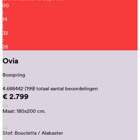
00
:
14
:
32
:
21
Ovia
Boxspring
4.688442
(199)
totaal aantal beoordelingen
€ 2.799
Maat:
180x200 cm.
Stof:
Boucletta
/ Alabaster