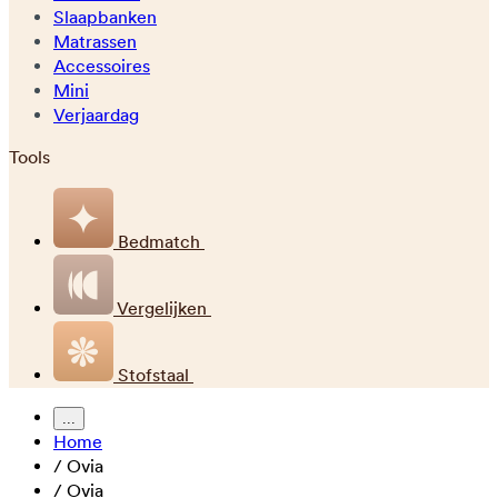
Slaapbanken
Matrassen
Accessoires
Mini
Verjaardag
Tools
Bedmatch
Vergelijken
Stofstaal
...
Home
/
Ovia
/
Ovia