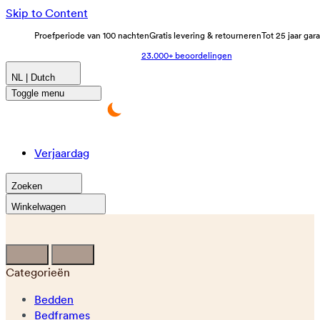
Skip to Content
Proefperiode van 100 nachten
Gratis levering & retourneren
Tot 25 jaar gar
23.000+ beoordelingen
NL | Dutch
Toggle menu
Verjaardag
Zoeken
Winkelwagen
Categorieën
Bedden
Bedframes