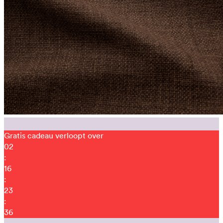
Gratis cadeau verloopt over
02
:
16
:
23
:
31