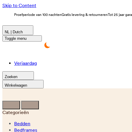
Skip to Content
Proefperiode van 100 nachten
Gratis levering & retourneren
Tot 25 jaar gar
NL | Dutch
Toggle menu
Verjaardag
Zoeken
Winkelwagen
Categorieën
Bedden
Bedframes