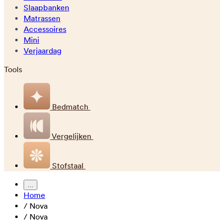
Slaapbanken
Matrassen
Accessoires
Mini
Verjaardag
Tools
Bedmatch
Vergelijken
Stofstaal
...
Home
/
Nova
/
Nova