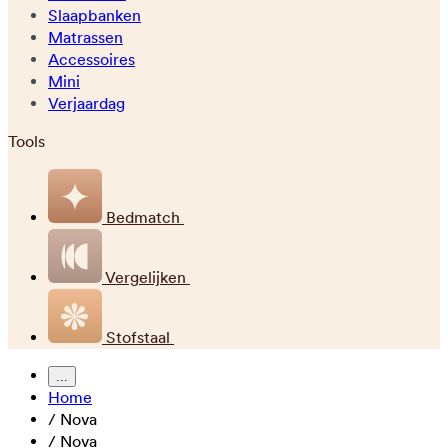
Slaapbanken
Matrassen
Accessoires
Mini
Verjaardag
Tools
Bedmatch
Vergelijken
Stofstaal
...
Home
/
Nova
/
Nova