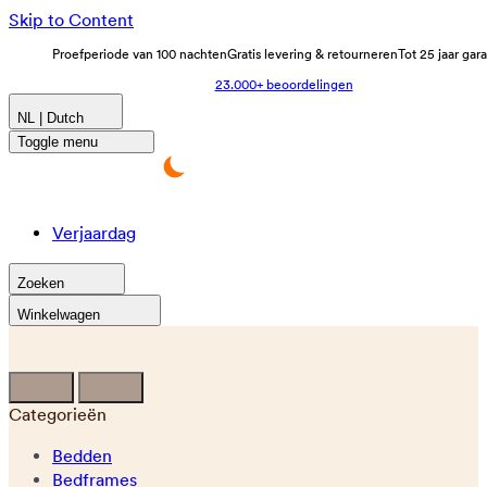
Skip to Content
Proefperiode van 100 nachten
Gratis levering & retourneren
Tot 25 jaar gar
23.000+ beoordelingen
NL | Dutch
Toggle menu
Verjaardag
Zoeken
Winkelwagen
Categorieën
Bedden
Bedframes