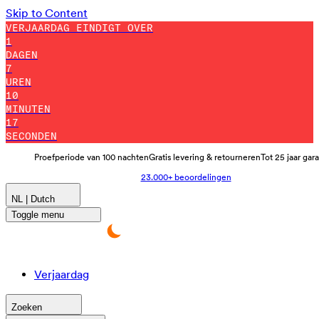
Skip to Content
VERJAARDAG EINDIGT OVER
1
DAGEN
7
UREN
10
MINUTEN
8
SECONDEN
Proefperiode van 100 nachten
Gratis levering & retourneren
Tot 25 jaar gar
23.000+ beoordelingen
NL | Dutch
Toggle menu
Verjaardag
Zoeken