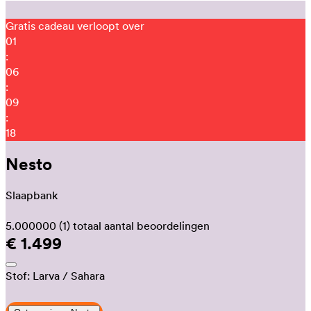
Gratis cadeau verloopt over
01
:
06
:
09
:
09
Nesto
Slaapbank
5.000000
(1)
totaal aantal beoordelingen
€ 1.499
Stof:
Larva
/ Sahara