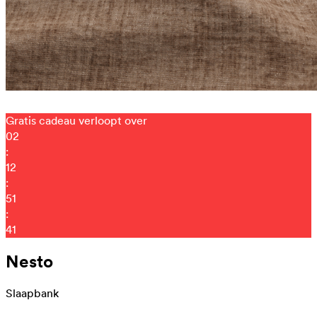
Gratis cadeau verloopt over
02
:
12
:
51
:
30
Nesto
Slaapbank