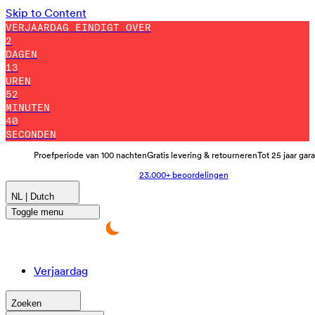
Skip to Content
VERJAARDAG EINDIGT OVER
2
DAGEN
13
UREN
52
MINUTEN
29
SECONDEN
Proefperiode van 100 nachten
Gratis levering & retourneren
Tot 25 jaar gar
23.000+ beoordelingen
NL | Dutch
Toggle menu
Verjaardag
Zoeken