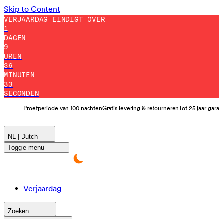
Skip to Content
VERJAARDAG EINDIGT OVER
1
DAGEN
9
UREN
36
MINUTEN
30
SECONDEN
Proefperiode van 100 nachten
Gratis levering & retourneren
Tot 25 jaar gar
NL | Dutch
Toggle menu
Verjaardag
Zoeken