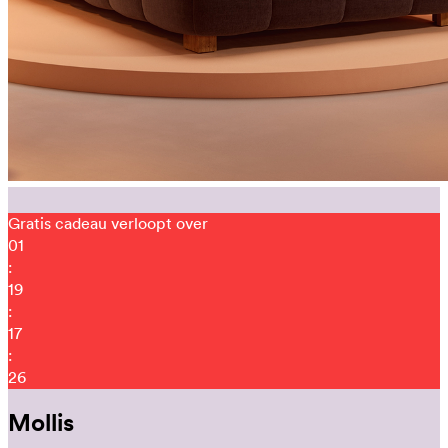
Gratis cadeau verloopt over
01
:
19
:
17
:
13
Mollis