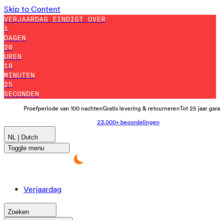
Skip to Content
VERJAARDAG EINDIGT OVER
1
DAGEN
20
UREN
18
MINUTEN
12
SECONDEN
Proefperiode van 100 nachten
Gratis levering & retourneren
Tot 25 jaar gar
23.000+ beoordelingen
NL | Dutch
Toggle menu
Verjaardag
Zoeken