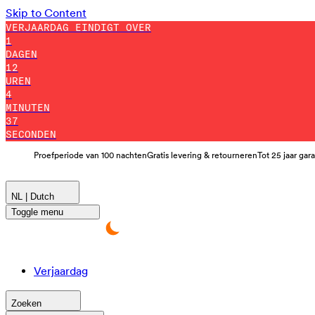
Skip to Content
VERJAARDAG EINDIGT OVER
1
DAGEN
12
UREN
4
MINUTEN
35
SECONDEN
Proefperiode van 100 nachten
Gratis levering & retourneren
Tot 25 jaar gar
NL | Dutch
Toggle menu
Verjaardag
Zoeken