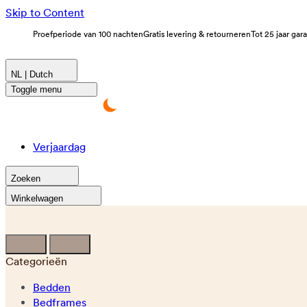
Skip to Content
Proefperiode van 100 nachten
Gratis levering & retourneren
Tot 25 jaar gar
NL | Dutch
Toggle menu
Verjaardag
Zoeken
Winkelwagen
Categorieën
Bedden
Bedframes