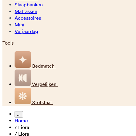
Slaapbanken
Matrassen
Accessoires
Mini
Verjaardag
Tools
Bedmatch
Vergelijken
Stofstaal
...
Home
/
Liora
/
Liora